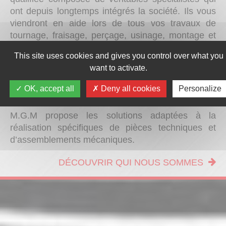
ont depuis longtemps intégrés la société. Ils vous
viendront en aide lors de tous vos travaux de
tournage, fraisage, perçage, usinage, montage et
assemblage, réparation et entretien de machines,
This site uses cookies and gives you control over what you
rechargement par métallisation, ainsi que pour vos
want to activate.
travaux de sablage, grenaillage, métallisation
anticorrosion, peinture industrielle ou encore
OK, accept all
Deny all cookies
Personalize
réparation et négoce de pompes.
M.G.M propose les solutions adaptées à la
réalisation spécifiques de pièces techniques et
d’assemblements mécaniques.
DÉCOUVRIR QUI NOUS SOMMES